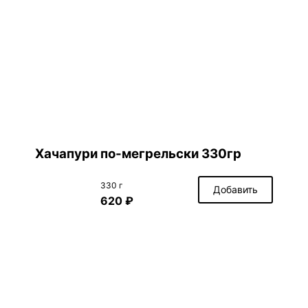
Хачапури по-мегрельски 330гр
330 г
Добавить
620 ₽
Оформить заказ на 0 ₽