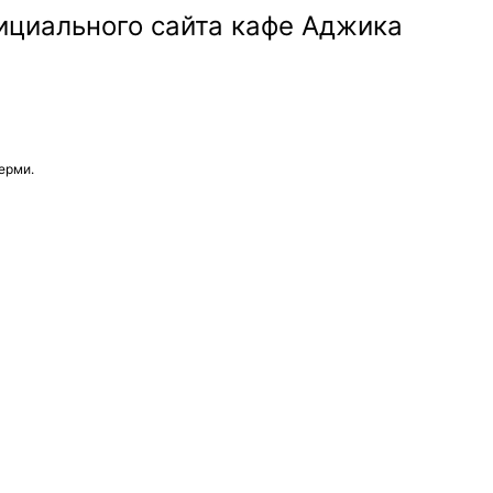
ерми.