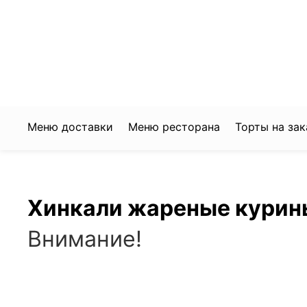
+7 922 368 3650
204-60-80
Заказать доставку
Забронировать стол
Меню доставки
Меню ресторана
Торты на зак
Хинкали жареные курины
Внимание!