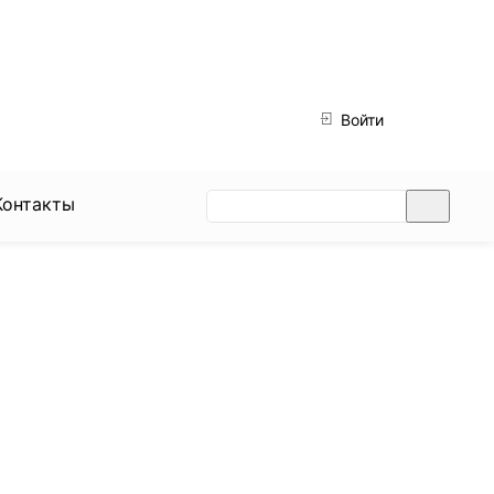
ДОСТАВКА:
Войти
ВС-ЧТ: с 12:00 до 22:45
0
ПТ, СБ: с 12:00 до 23:45
Контакты