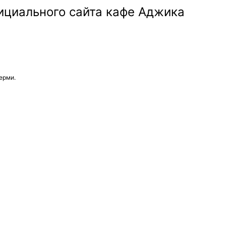
ерми.