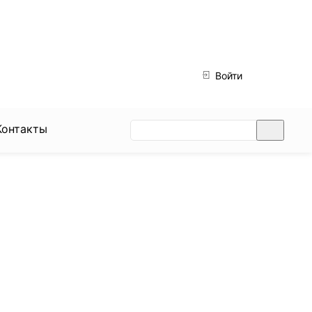
ДОСТАВКА:
Войти
ВС-ЧТ: с 12:00 до 22:45
0
ПТ, СБ: с 12:00 до 23:45
Контакты