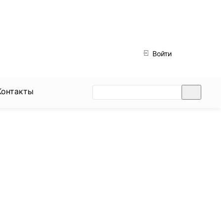
ДОСТАВКА:
Войти
ВС-ЧТ: с 12:00 до 22:45
0
ПТ, СБ: с 12:00 до 23:45
Контакты