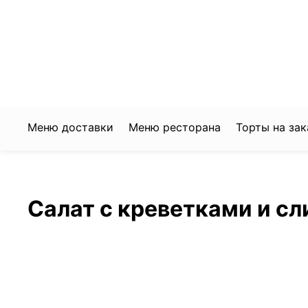
+7 922 368 3650
204-60-80
Заказать доставку
Забронировать стол
Меню доставки
Меню ресторана
Торты на зак
Салат с креветками и с