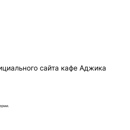
ерми.