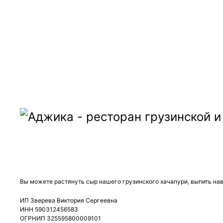
ДОСТАВКА:
ВС-ЧТ: с 12:00 до 22:45
ПТ, СБ: с 12:00 до 23:45
Вы можете растянуть сыр нашего грузинского хачапури, выпить нав
ИП Зверева Виктория Сергеевна
ИНН 590312456583
ОГРНИП 325595800009101